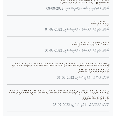
ވެބްސައިޓް ފަރުމާކޮށްދޭނެ ފަރާތެއް ހޯދުން
ބާވަތް: އަންދާސީ ހިސާބު - ޕަބްލިސް ކުރީ: 2022-08-08
މީޑިއާ އޮފިސަރ
ބާވަތް: ވަޒީފާގެ ފުރުސަތު - ޕަބްލިސް ކުރީ: 2022-08-04
މަގާމު: ކޮމްޕްލަޔަންސް އޮފިސަރ
ބާވަތް: ވަޒީފާގެ ފުރުސަތު - ޕަބްލިސް ކުރީ: 2022-07-31
ޗިލްޑްރަންސް އޮމްބަޑްސްޕަރސަންގެ އޮފީހަށް ހުށަހެޅޭ މައްސަލަތައް ތަޙުޤީޤު ކުރުމުގައި
ޢަމަލުކުރާނެގޮތުގެ އުޞޫލު
ބާވަތް: އުސޫލު - ޕަބްލިސް ކުރީ: 2022-07-31
2 އަހަރު ދުވަހުގެ ތެރޭގައި ޗިލްޑްރަންސް އޮމްބަޑްސްޕަރސަންގެ އޮފީހުންކޮށްފައިވާ ބައެއް
މުހިންމު މަސައްކަތްތައް
ބާވަތް: ހަރަކާތްތައް - ޕަބްލިސް ކުރީ: 2022-07-23