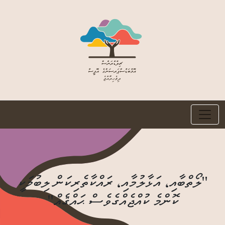
"ލޯތްބާއި، އަޅާލުމާއި، ރައްކާތެރިކަން ލިބުމަކީ
ކޮންމެ ކުއްޖެއްގެވެސް ޙައްޤެއް"