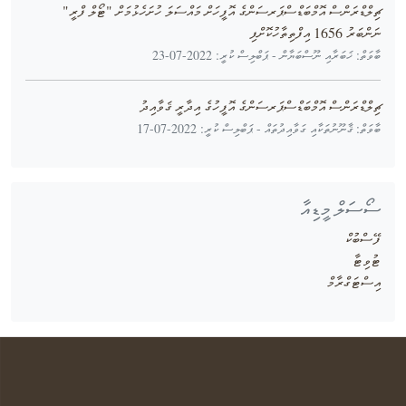
ޗިލްޑްރަންސް އޮމްބަޑްސްޕަރސަންގެ އޮފީހަށް މައްސަލަ ހުށަހެޅުމަށް "ޓޯލް ފްރީ"
ނަންބަރު 1656 އިފްތިތާހުކޮށްފި
ބާވަތް: ޚަބަރާއި ނޫސްބަޔާން - ޕަބްލިސް ކުރީ: 2022-07-23
ޗިލްޑްރަންސް އޮމްބަޑްސްޕަރސަންގެ އޮފީހުގެ އިދާރީ ޤަވާއިދު
ބާވަތް: ޤާނޫނުތަކާއި ގަވާއިދުތައް - ޕަބްލިސް ކުރީ: 2022-07-17
ސޯސަލް މީޑިއާ
ފޭސްބުކް
ޓުވިޓާ
އިސްޓަގްރާމް