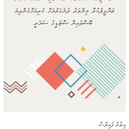
އިތުރު ފައިލްސް