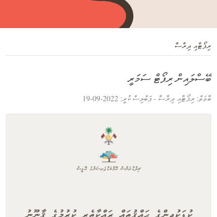
ރިޕޯޓާއި ދިރާސާ
ބޭސްލައިން ރިޕޯޓް ސަމަރީ
ބާވަތް: ރިޕޯޓާއި ދިރާސާ - ޕަބްލިސް ކުރީ: 2022-09-19