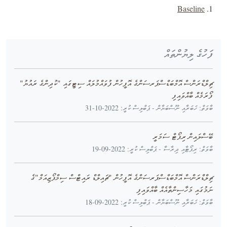
Baseline
ފަހުގެ ލިޔުންތައް
ޗިލްޑްރަންސް އޮމްބަޑްސްޕަރސަންގެ އޮފީހުން ފުވައްމުލައް ސިޓީގައި "ކުދިންގެ ރައުޔު"
ފޯރަމެއް ބާއްވައިފި
ބާވަތް: ޚަބަރާއި ނޫސްބަޔާން - ޕަބްލިސް ކުރީ: 2022-10-31
ބޭސްލައިން ރިޕޯޓް ސަމަރީ
ބާވަތް: ރިޕޯޓާއި ދިރާސާ - ޕަބްލިސް ކުރީ: 2022-09-19
ޗިލްޑްރަންސް އޮމްބަޑްސްޕަރސަންގެ އޮފީހުން "ޗައިލްޑް ރައިޓްސް ސިމްޕޯޒިއަމް"ގެ
ނަމުގައި މަހާސިންތާއެއް ބާއްވައިފި
ބާވަތް: ޚަބަރާއި ނޫސްބަޔާން - ޕަބްލިސް ކުރީ: 2022-09-18