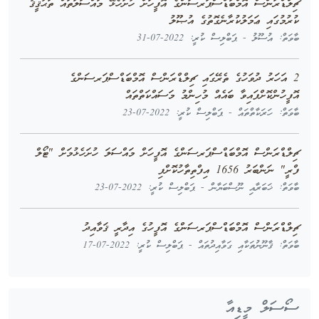
ޗިލްޑްރަންސް އޮމްބަޑްސްޕަރސަންގެ އޮފީހަށް ހުށަހެޅޭ މައްސަލަތައް ތަޙުޤީޤު
ކުރުމުގައި ޢަމަލުކުރާނެގޮތުގެ އުޞޫލު
ބާވަތް: އުސޫލު - ޕަބްލިސް ކުރީ: 2022-07-31
2 އަހަރު ދުވަހުގެ ތެރޭގައި ޗިލްޑްރަންސް އޮމްބަޑްސްޕަރސަންގެ
އޮފީހުންކޮށްފައިވާ ބައެއް މުހިންމު މަސައްކަތްތައް
ބާވަތް: ހަރަކާތްތައް - ޕަބްލިސް ކުރީ: 2022-07-23
ޗިލްޑްރަންސް އޮމްބަޑްސްޕަރސަންގެ އޮފީހަށް މައްސަލަ ހުށަހެޅުމަށް "ޓޯލް
ފްރީ" ނަންބަރު 1656 އިފްތިތާހުކޮށްފި
ބާވަތް: ޚަބަރާއި ނޫސްބަޔާން - ޕަބްލިސް ކުރީ: 2022-07-23
ޗިލްޑްރަންސް އޮމްބަޑްސްޕަރސަންގެ އޮފީހުގެ އިދާރީ ޤަވާއިދު
ބާވަތް: ޤާނޫނުތަކާއި ގަވާއިދުތައް - ޕަބްލިސް ކުރީ: 2022-07-17
ސޯސަލް މީޑިއާ