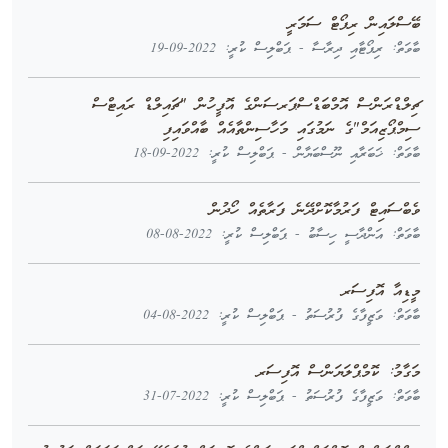
ބޭސްލައިން ރިޕޯޓް ސަމަރީ
ބާވަތް: ރިޕޯޓާއި ދިރާސާ - ޕަބްލިސް ކުރީ: 2022-09-19
ޗިލްޑްރަންސް އޮމްބަޑްސްޕަރސަންގެ އޮފީހުން "ޗައިލްޑް ރައިޓްސް
ސިމްޕޯޒިއަމް"ގެ ނަމުގައި މަހާސިންތާއެއް ބާއްވައިފި
ބާވަތް: ޚަބަރާއި ނޫސްބަޔާން - ޕަބްލިސް ކުރީ: 2022-09-18
ވެބްސައިޓް ފަރުމާކޮށްދޭނެ ފަރާތެއް ހޯދުން
ބާވަތް: އަންދާސީ ހިސާބު - ޕަބްލިސް ކުރީ: 2022-08-08
މީޑިއާ އޮފިސަރ
ބާވަތް: ވަޒީފާގެ ފުރުސަތު - ޕަބްލިސް ކުރީ: 2022-08-04
މަގާމު: ކޮމްޕްލަޔަންސް އޮފިސަރ
ބާވަތް: ވަޒީފާގެ ފުރުސަތު - ޕަބްލިސް ކުރީ: 2022-07-31