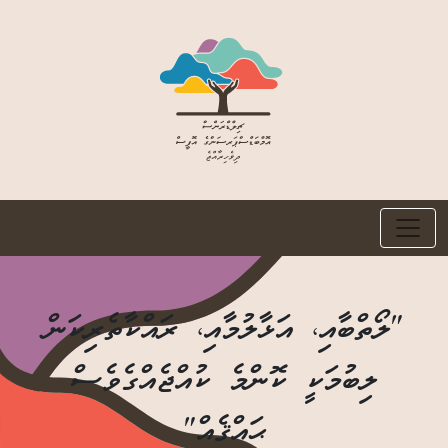
"ލޯތްބާއި، އަޅާލުމާއި، ރައްކާތެރިކަން
ލިބުމަކީ ކޮންމެ ކުއްޖެއްގެވެސް
ޙައްޤެއް"