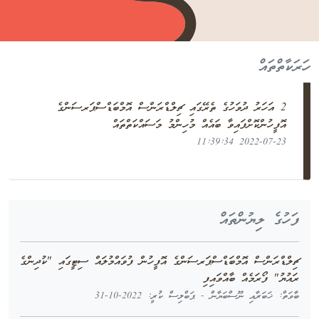
ހަރަކާތްތައް
2 އަހަރު ދުވަހުގެ ތެރޭގައި ޗިލްޑްރަންސް އޮމްބަޑްސްޕަރސަންގެ
އޮފީހުންކޮށްފައިވާ ބައެއް މުހިންމު މަސައްކަތްތައް
2022-07-23 11:39:34
ފަހުގެ ލިޔުންތައް
ޗިލްޑްރަންސް އޮމްބަޑްސްޕަރސަންގެ އޮފީހުން ފުވައްމުލައް ސިޓީގައި "ކުދިންގެ
ރައުޔު" ފޯރަމެއް ބާއްވައިފި
ބާވަތް: ޚަބަރާއި ނޫސްބަޔާން - ޕަބްލިސް ކުރީ: 2022-10-31