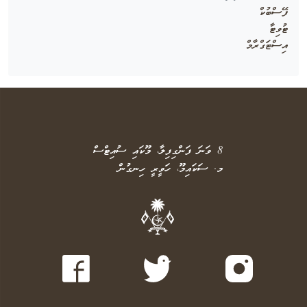
ފޭސްބުކް
ޓުވިޓާ
އިސްޓަގްރާމް
8 ވަނަ ފަންގިފިލާ، މޫކައި ސުއިޓްސް
މ. ސަކައިމޫ، ހަވީރީ ހިނގުން